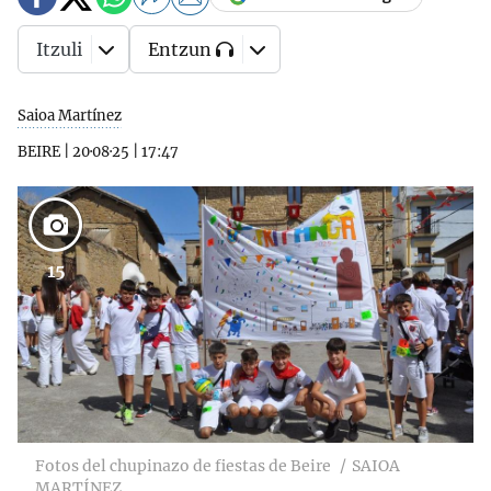
Itzuli
Entzun
Saioa Martínez
BEIRE
|
20·08·25
|
17:47
15
Fotos del chupinazo de fiestas de Beire
SAIOA
MARTÍNEZ