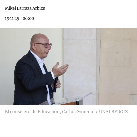
Mikel Larraza Arbizu
19·11·25
|
06:00
El consejero de Educación, Carlos Gimeno
UNAI BEROIZ