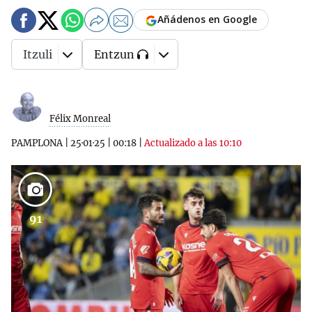
Añádenos en Google
Itzuli
Entzun
Félix Monreal
PAMPLONA
|
25·01·25
|
00:18
|
Actualizado a las 10:10
91