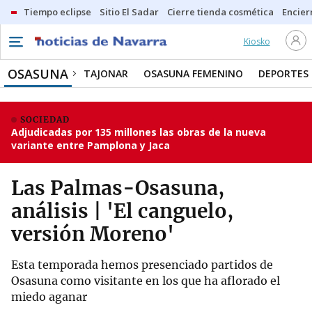
Tiempo eclipse
Sitio El Sadar
Cierre tienda cosmética
Encier
Kiosko
OSASUNA
TAJONAR
OSASUNA FEMENINO
DEPORTES
SOCIEDAD
Adjudicadas por 135 millones las obras de la nueva
variante entre Pamplona y Jaca
Las Palmas-Osasuna,
análisis | 'El canguelo,
versión Moreno'
Esta temporada hemos presenciado partidos de
Osasuna como visitante en los que ha aflorado el
miedo aganar