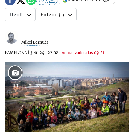
Itzuli
Entzun
Mikel Bernués
PAMPLONA
|
31·01·24
|
22:08
|
Actualizado a las 09:41
20