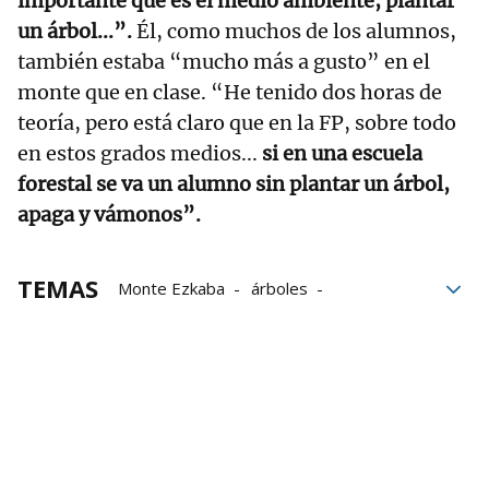
importante que es el medio ambiente, plantar
un árbol...”.
Él, como muchos de los alumnos,
también estaba “mucho más a gusto” en el
monte que en clase. “He tenido dos horas de
teoría, pero está claro que en la FP, sobre todo
en estos grados medios...
si en una escuela
forestal se va un alumno sin plantar un árbol,
apaga y vámonos”.
TEMAS
Monte Ezkaba
árboles
Colaboración
Txikis
Niñas
Casa
colegios
Aprendizaje
plantación
Formación Profesional de Grado Medio
El personaje de Vecinos