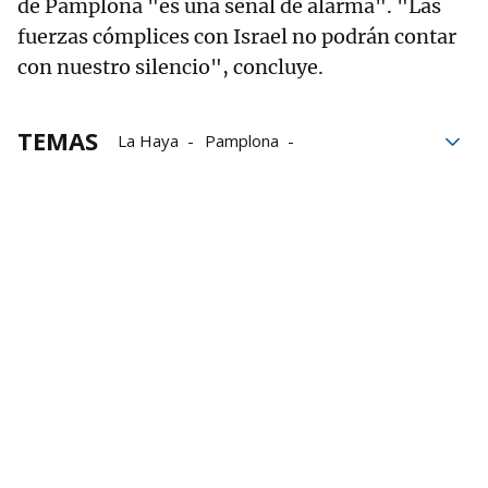
de Pamplona "es una señal de alarma". "Las
fuerzas cómplices con Israel no podrán contar
con nuestro silencio", concluye.
TEMAS
La Haya
Pamplona
Catedral de Pamplona
Palestina
Asesinatos
derechos humanos
Gaza
Colectivo BDZ
Israel