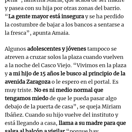
y pasea con su hija por otras zonas del barrio.
“
La gente mayor está insegura
y se ha perdido
la costumbre de bajar a los bancos a sentarse a
la fresca”, apunta Amaia.
Algunos
adolescentes y jóvenes
tampoco se
atreven a cruzar solos la plaza cuando vuelven
a la noche del Casco Viejo. “Vivimos en la plaza
y
a mi hijo de 15 años le busco al principio de la
avenida Zaragoza
o le espero en el portal. Es
muy triste.
No es ni medio normal que
tengamos miedo
de que le pueda pasar algo
debajo de la puerta de casa”, se queja Miriam
Ibáñez. Cuando su hijo vuelve del instituto y
está llegando a casa,
llama a su madre para que
salga al balcón a vigilar
“porque hay