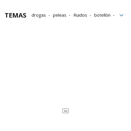
TEMAS
drogas
peleas
Ruidos
botellón
Suciedad
Pamplona
Navarra