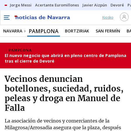
Jorge Messi
Acertante Euromillones
Javier Aizpún
Devoré
P
Kiosko
PAMPLONA
NAVARRA
BORTZIRIAK
SAN FERMÍN
B
PAMPLONA
El nuevo negocio que abrirá en pleno centro de Pamplona
tras el cierre de Devoré
Vecinos denuncian
botellones, suciedad, ruidos,
peleas y droga en Manuel de
Falla
La asociación de vecinos y comerciantes de la
Milagrosa/Arrosadia asegura que la plaza, después