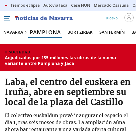
Tiempo eclipse
Autovía Jaca
Cese HUN
Mercado Osasuna
O
Kiosko
PAMPLONA
NAVARRA
BORTZIRIAK
SAN FERMÍN
B
SOCIEDAD
Adjudicadas por 135 millones las obras de la nueva
variante entre Pamplona y Jaca
Laba, el centro del euskera en
Iruña, abre en septiembre su
local de la plaza del Castillo
El colectivo euskaldun prevé inaugurar el espacio el
día 1, tras seis meses de obras. La ampliación aúna
ahora bar restaurante y una variada oferta cultural