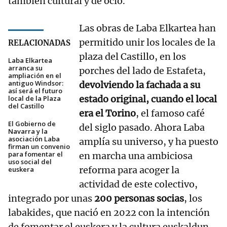
también cultural y de ocio.
Las obras de Laba Elkartea han
permitido unir los locales de la
RELACIONADAS
plaza del Castillo, en los
Laba Elkartea
arranca su
porches del lado de Estafeta,
ampliación en el
antiguo Windsor:
devolviendo la fachada a su
así será el futuro
estado original, cuando el local
local de la Plaza
del Castillo
era el Torino
, el famoso café
El Gobierno de
del siglo pasado. Ahora Laba
Navarra y la
asociación Laba
amplía su universo, y ha puesto
firman un convenio
para fomentar el
en marcha una ambiciosa
uso social del
reforma para acoger la
euskera
actividad de este colectivo,
integrado por unas
200 personas socias
, los
labakides, que nació en 2022 con la intención
de fomentar el euskera y la cultura euskaldun