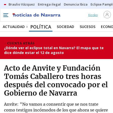
Braulio Vázquez
Entrega ilegal
Denuncia Ibiza
Eclipse Pamp
Kiosko
POLÍTICA
ACTUALIDAD
SOCIEDAD
SUCESOS
ECONO
CUENTA ATRÁS
¿Dónde ver el eclipse total en Navarra? El mapa que te
dice dónde estar el 12 de agosto
Acto de Anvite y Fundación
Tomás Caballero tres horas
después del convocado por el
Gobierno de Navarra
Anvite: "No vamos a consentir que se nos trate
como testigos incómodos de los que ahora se quiere