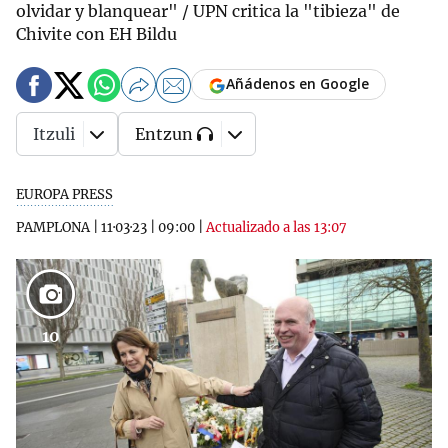
olvidar y blanquear" / UPN critica la "tibieza" de
Chivite con EH Bildu
Añádenos en Google
Itzuli
Entzun
EUROPA PRESS
PAMPLONA
|
11·03·23
|
09:00
|
Actualizado a las 13:07
10