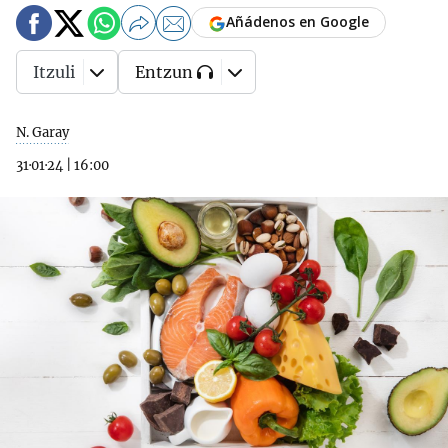
Añádenos en Google
Itzuli
Entzun
N. Garay
31·01·24
|
16:00