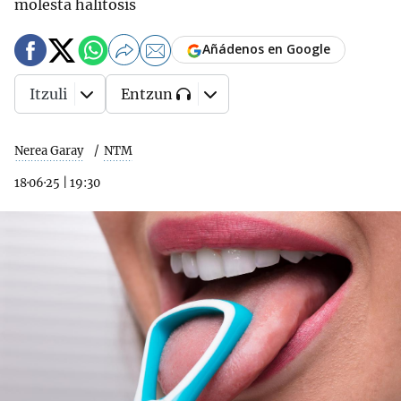
molesta halitosis
Añádenos en Google
Itzuli
Entzun
Nerea Garay
NTM
18·06·25
|
19:30