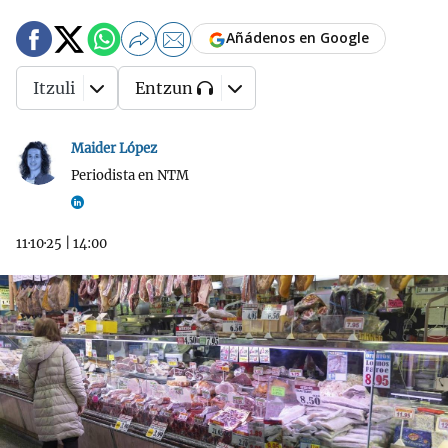
Añádenos en Google
Itzuli
Entzun
Maider López
Periodista en NTM
11·10·25
|
14:00