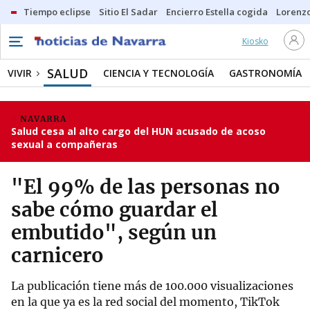
Tiempo eclipse
Sitio El Sadar
Encierro Estella cogida
Lorenzo
Kiosko
SALUD
VIVIR
CIENCIA Y TECNOLOGÍA
GASTRONOMÍA
NAVARRA
Salud cesa al alto cargo del HUN acusado de acoso
sexual a compañeras
"El 99% de las personas no
sabe cómo guardar el
embutido", según un
carnicero
La publicación tiene más de 100.000 visualizaciones
en la que ya es la red social del momento, TikTok