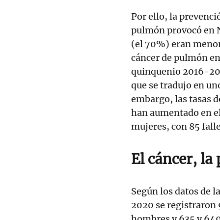
Por ello, la prevenc
pulmón provocó en N
(el 70%) eran menore
cáncer de pulmón en
quinquenio 2016-2020
que se tradujo en un
embargo, las tasas 
han aumentado en el 
mujeres, con 85 fall
El cáncer, la
Según los datos de l
2020 se registraron
hombres y 635 y 649