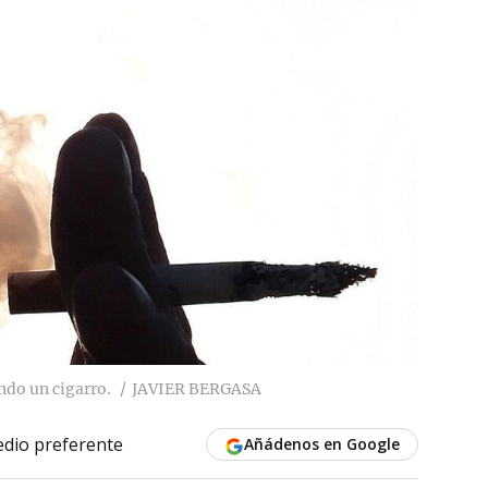
do un cigarro.
JAVIER BERGASA
dio preferente
Añádenos en Google