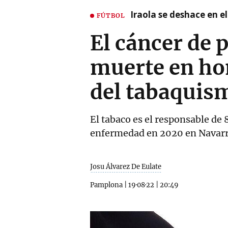
Iraola se deshace en e
FÚTBOL
El cáncer de 
muerte en hom
del tabaquis
El tabaco es el responsable de 
enfermedad en 2020 en Navarr
Josu Álvarez De Eulate
Pamplona
|
19·08·22
|
20:49