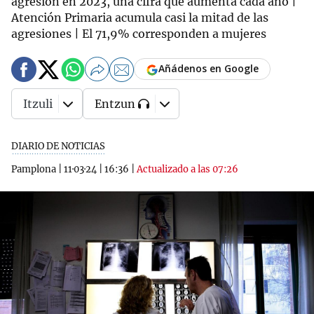
agresión en 2023, una cifra que aumenta cada año |
Atención Primaria acumula casi la mitad de las
agresiones | El 71,9% corresponden a mujeres
Añádenos en Google
Itzuli
Entzun
DIARIO DE NOTICIAS
Pamplona
|
11·03·24
|
16:36
|
Actualizado a las 07:26