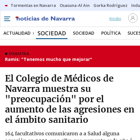
Tormentas en Navarra
Osasuna-Al Ain
Gorka Rodríguez
Indu
Kiosko
SOCIEDAD
ACTUALIDAD
SOCIEDAD
POLÍTICA
SUCE
OSASUNA
Ramis: "Tenemos mucho que mejorar"
El Colegio de Médicos de
Navarra muestra su
"preocupación" por el
aumento de las agresiones en
el ámbito sanitario
164 facultativos comunicaron a a Salud alguna