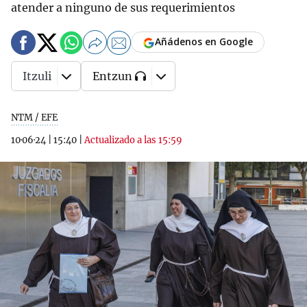
atender a ninguno de sus requerimientos
Añádenos en Google
Itzuli
Entzun
NTM / EFE
10·06·24
|
15:40
|
Actualizado a las 15:59