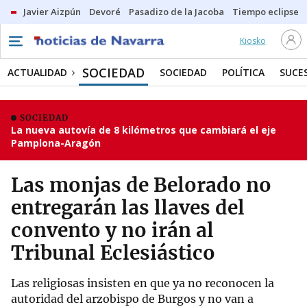
Javier Aizpún
Devoré
Pasadizo de la Jacoba
Tiempo eclipse
Kiosko
SOCIEDAD
ACTUALIDAD
SOCIEDAD
POLÍTICA
SUCE
SOCIEDAD
La nueva autovía de 8 kilómetros que cambiará el eje
Pamplona-Aragón
Las monjas de Belorado no
entregarán las llaves del
convento y no irán al
Tribunal Eclesiástico
Las religiosas insisten en que ya no reconocen la
autoridad del arzobispo de Burgos y no van a