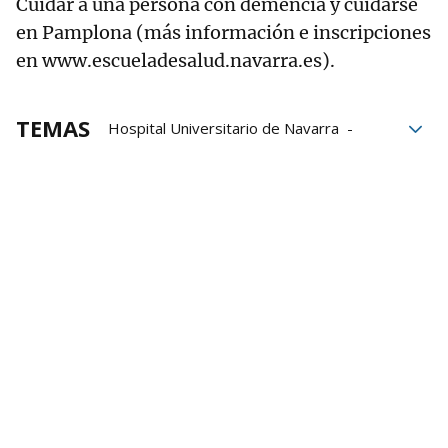
Cuidar a una persona con demencia y cuidarse
en Pamplona (más información e inscripciones
en www.escueladesalud.navarra.es).
TEMAS
Hospital Universitario de Navarra
alzheimer
mujeres
Hospital de Navarra
Hospital Reina Sofía de Tudela
Identificación
Número
Asociación de Familiares de Enfermos de Alzheim