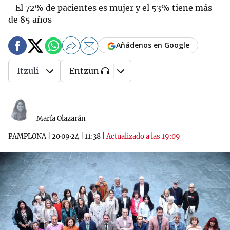
- El 72% de pacientes es mujer y el 53% tiene más
de 85 años
Añádenos en Google
Itzuli
Entzun
María Olazarán
PAMPLONA
|
20·09·24
|
11:38
|
Actualizado a las 19:09