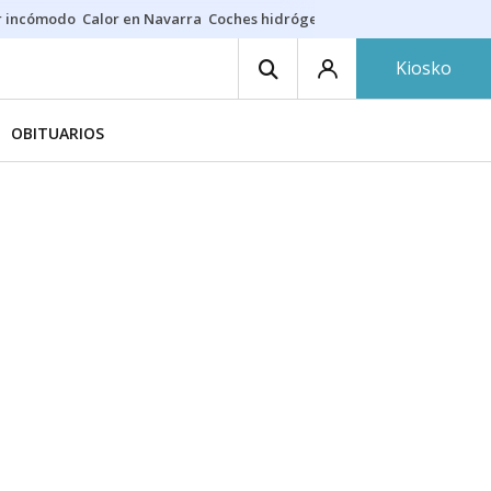
r incómodo
Calor en Navarra
Coches hidrógeno
Alerta en EE.UU.
Kiosko
OBITUARIOS