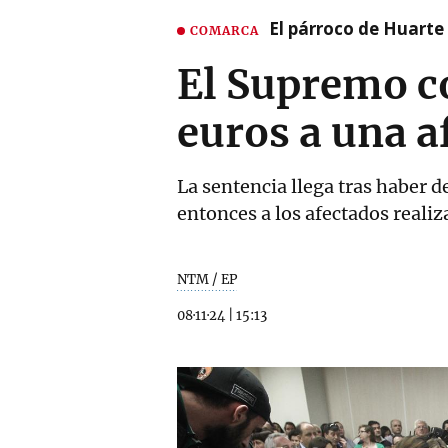
El párroco de Huarte 
COMARCA
El Supremo c
euros a una a
La sentencia llega tras haber d
entonces a los afectados reali
NTM / EP
08·11·24
|
15:13