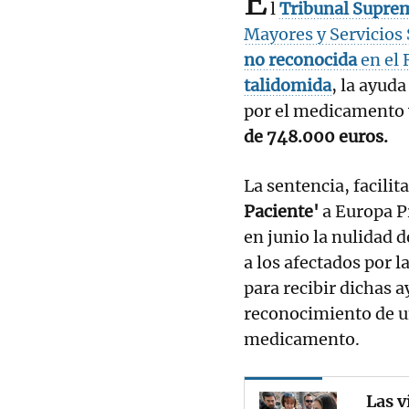
E
l
Tribunal Supre
Mayores y Servicios
no reconocida
en el 
talidomida
, la ayud
por el medicamento y
de 748.000 euros.
La sentencia, facilit
Paciente'
a Europa Pr
en junio la nulidad 
a los afectados por 
para recibir dichas a
reconocimiento de u
medicamento.
Las v