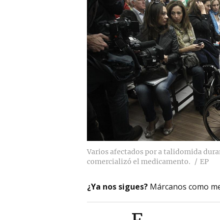
Varios afectados por a talidomida duran
comercializó el medicamento.
EP
¿Ya nos sigues?
Márcanos como me