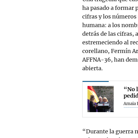
ha pasado a formar p
cifras y los números 
humana: a los nombre
detrás de las cifras,
estremeciendo al rec
corellano, Fermín A
AFFNA-36, han demos
abierta.
“No l
pedi
Amaia 
“Durante la guerra 