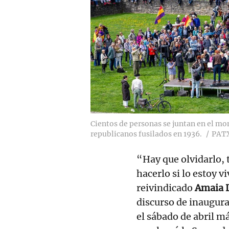
Cientos de personas se juntan en el mon
republicanos fusilados en 1936.
PAT
“Hay que olvidarlo, 
hacerlo si lo estoy v
reivindicado
Amaia 
discurso de inaugura
el sábado de abril m