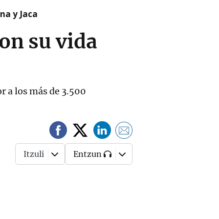
na y Jaca
on su vida
r a los más de 3.500
Itzuli
Entzun