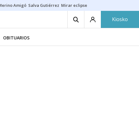
Merino Amigó
Salva Gutiérrez
Mirar eclipse
Iraola-Víctor
Ángel Eche
Kiosko
OBITUARIOS