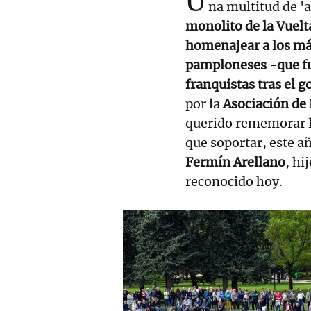
U
na multitud de '
monolito de la Vuelta
homenajear a los má
pamploneses -que f
franquistas tras el 
por la
Asociación de 
querido rememorar la
que soportar, este añ
Fermín Arellano
, hi
reconocido hoy.
RELACIONADAS
Una pamplonesa valiente y
comprometida, fusilada por
los fascistas en 1937