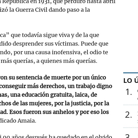
República en 1931, que perduró hasta abril
zó la Guerra Civil dando paso a la
” que todavía sigue viva y de la que
dido desprender sus víctimas. Puede que
ndo, por una causa inofensiva, el odio te
 más querías, a quienes más querías.
ron su sentencia de muerte por un único
LO 
a conseguir más derechos, un trabajo digno
1
as, una educación gratuita, laica, de
chos de las mujeres, por la justicia, por la
dad. Esos fueron sus anhelos y por eso los
2
ndicado Amaia.
3
i 90 años después ha quedado en el olvido,