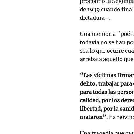
proclamó la Segunda 
de 1939 cuando finali
dictadura–.
Una memoria “poética
todavía no se han po
sea lo que ocurre cua
arrebata aquello que
“Las víctimas firma
delito, trabajar par
para todas las person
calidad, por los dere
libertad, por la sani
mataron”
, ha reivi
Una tragedia que cas