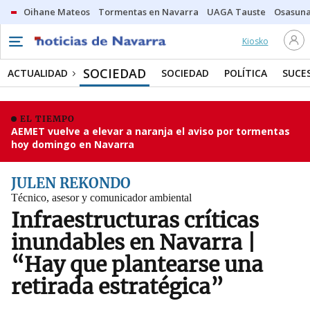
Oihane Mateos
Tormentas en Navarra
UAGA Tauste
Osasuna
Kiosko
SOCIEDAD
ACTUALIDAD
SOCIEDAD
POLÍTICA
SUCE
EL TIEMPO
AEMET vuelve a elevar a naranja el aviso por tormentas
hoy domingo en Navarra
JULEN REKONDO
Técnico, asesor y comunicador ambiental
Infraestructuras críticas
inundables en Navarra |
“Hay que plantearse una
retirada estratégica”