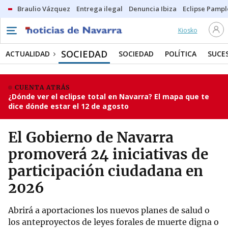
Braulio Vázquez
Entrega ilegal
Denuncia Ibiza
Eclipse Pamp
Kiosko
SOCIEDAD
ACTUALIDAD
SOCIEDAD
POLÍTICA
SUCE
CUENTA ATRÁS
¿Dónde ver el eclipse total en Navarra? El mapa que te
dice dónde estar el 12 de agosto
El Gobierno de Navarra
promoverá 24 iniciativas de
participación ciudadana en
2026
Abrirá a aportaciones los nuevos planes de salud o
los anteproyectos de leyes forales de muerte digna o