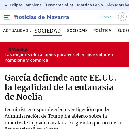
Eclipse Pamplona
Tormenta Alloz
Martina Calvo
Álex Marcha
Kiosko
SOCIEDAD
ACTUALIDAD
SOCIEDAD
POLÍTICA
SUCE
NAVARRA
Las mejores ubicaciones para ver el eclipse solar en
Pamplona y comarca
García defiende ante EE.UU.
la legalidad de la eutanasia
de Noelia
La ministra responde a la investigación que la
Administración de Trump ha abierto sobre la
muerte de la joven catalana exigiendo que no meta