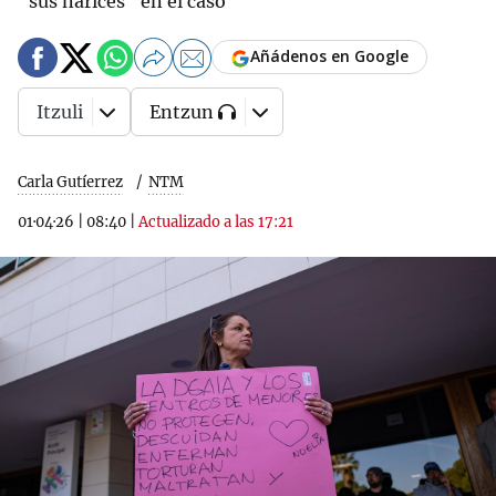
"sus narices" en el caso
Añádenos en Google
Itzuli
Entzun
Carla Gutíerrez
NTM
01·04·26
|
08:40
|
Actualizado a las 17:21