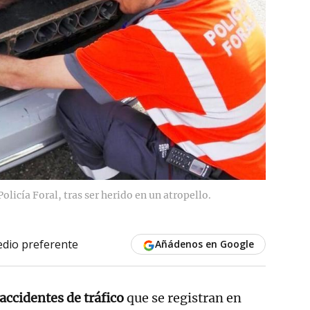
olicía Foral, tras ser herido en un atropello.
dio preferente
Añádenos en Google
accidentes de tráfico
que se registran en