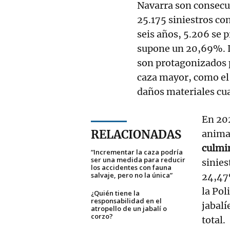
Navarra son consecue
25.175 siniestros co
seis años, 5.206 se 
supone un 20,69%. La
son protagonizados 
caza mayor, como el j
daños materiales cua
En 202
RELACIONADAS
anima
culmi
“Incrementar la caza podría
ser una medida para reducir
sinies
los accidentes con fauna
salvaje, pero no la única”
24,47
la Pol
¿Quién tiene la
responsabilidad en el
jabalí
atropello de un jabalí o
corzo?
total.