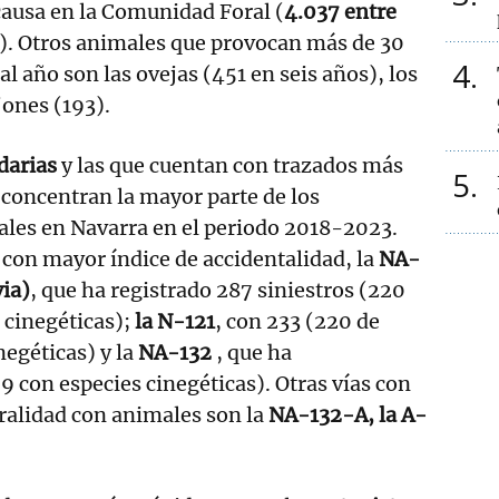
causa en la Comunidad Foral (
4.037 entre
). Otros animales que provocan más de 30
4
l año son las ovejas (451 en seis años), los
jones (193).
darias
y las que cuentan con trazados más
5
 concentran la mayor parte de los
ales en Navarra en el periodo 2018-2023.
con mayor índice de accidentalidad, la
NA-
ia)
, que ha registrado 287 siniestros (220
 cinegéticas);
la N-121
, con 233 (220 de
negéticas) y la
NA-132
, que ha
9 con especies cinegéticas). Otras vías con
tralidad con animales son la
NA-132-A, la A-