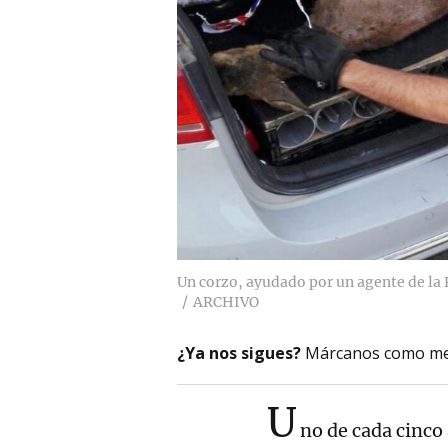
Un corzo, ayudado por un agente de la P
ARCHIVO
¿Ya nos sigues?
Márcanos como me
U
no de cada cinco