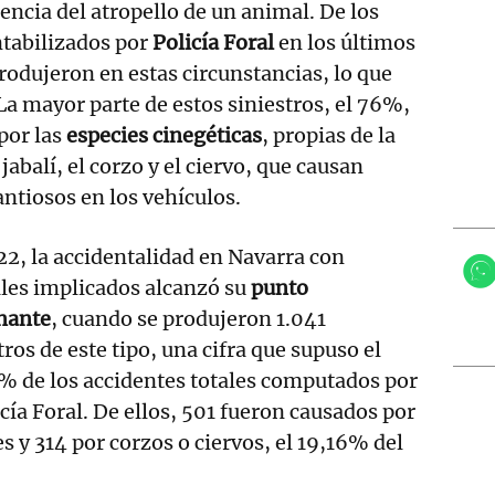
ncia del atropello de un animal. De los
ntabilizados por
Policía Foral
en los últimos
produjeron en estas circunstancias, lo que
 mayor parte de estos siniestros, el 76%,
por las
especies cinegéticas
, propias de la
abalí, el corzo y el ciervo, que causan
ntiosos en los vehículos.
2, la accidentalidad en Navarra con
les implicados alcanzó su
punto
nante
, cuando se produjeron 1.041
tros de este tipo, una cifra que supuso el
% de los accidentes totales computados por
icía Foral. De ellos, 501 fueron causados por
es y 314 por corzos o ciervos, el 19,16% del