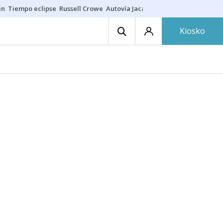
in
Tiempo eclipse
Russell Crowe
Autovía Jaca
Ronald Araújo
Prohibic
Kiosko