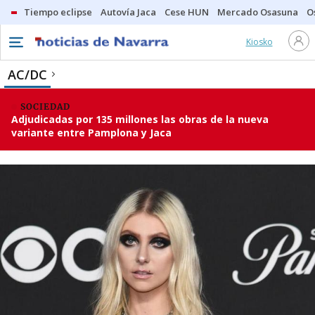
Tiempo eclipse
Autovía Jaca
Cese HUN
Mercado Osasuna
O
Kiosko
AC/DC
SOCIEDAD
Adjudicadas por 135 millones las obras de la nueva
variante entre Pamplona y Jaca