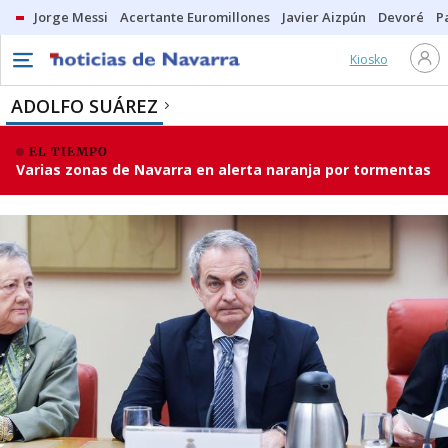
Jorge Messi
Acertante Euromillones
Javier Aizpún
Devoré
P
Kiosko
ADOLFO SUÁREZ
EL TIEMPO
Varias zonas de Navarra en alerta naranja por tormentas