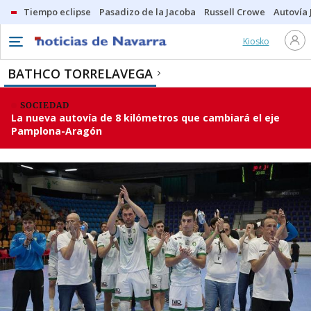
Tiempo eclipse
Pasadizo de la Jacoba
Russell Crowe
Autovía 
Kiosko
BATHCO TORRELAVEGA
SOCIEDAD
La nueva autovía de 8 kilómetros que cambiará el eje
Pamplona-Aragón