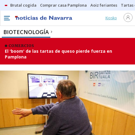
Brutal cogida
Comprar casa Pamplona
Aoiz feriantes
Tartas
Kiosko
BIOTECNOLOGÍA
COMERCIOS
El 'boom' de las tartas de queso pierde fuerza en
Pamplona