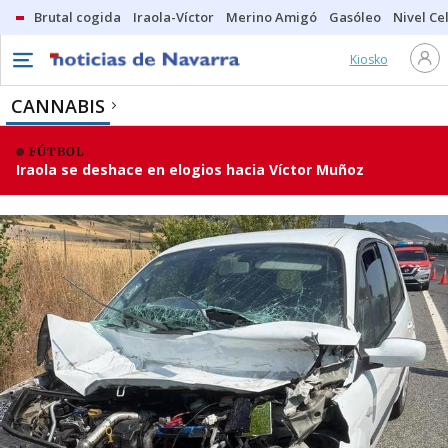
Brutal cogida
Iraola-Víctor
Merino Amigó
Gasóleo
Nivel Ce
Kiosko
CANNABIS
FÚTBOL
Iraola se deshace en elogios hacia Víctor Muñoz