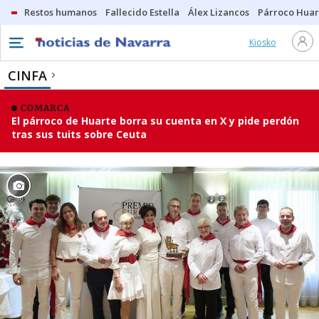
Restos humanos
Fallecido Estella
Álex Lizancos
Párroco Huar
Kiosko
CINFA
COMARCA
El párroco de Huarte borra su cuenta en X y pide perdón
tras sus tuits sobre Ceuta