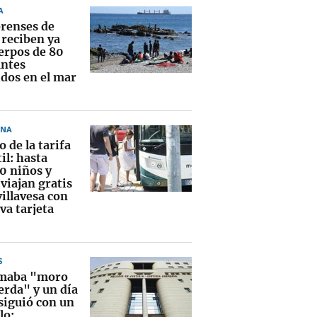
A
orenses de
 reciben ya
uerpos de 80
ntes
idos en el mar
ONA
 de la tarifa
il: hasta
0 niños y
viajan gratis
villavesa con
va tarjeta
S
amaba "moro
erda" y un día
siguió con un
lo: