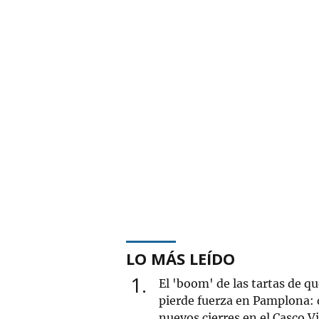
LO MÁS LEÍDO
1
El 'boom' de las tartas de q
pierde fuerza en Pamplona: 
nuevos cierres en el Casco V