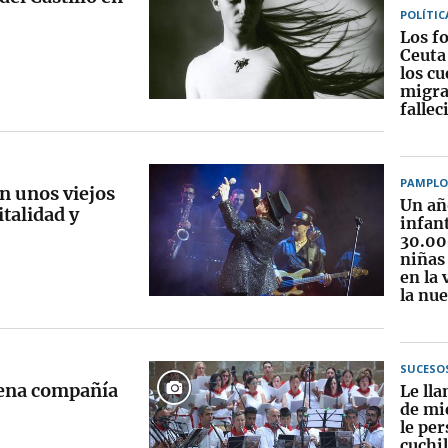
POLÍTIC
Los f
Ceuta
los c
migra
fallec
PAMPL
n unos viejos
Un año
italidad y
infant
30.00
niñas 
en la 
la nue
SUCESO
uena compañía
Le ll
de mi
le per
cuchil