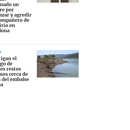
nado un
e por
zar y agredir
compañero de
irio en
lona
S
tigan el
zgo de
es restos
os cerca de
a del embalse
sa