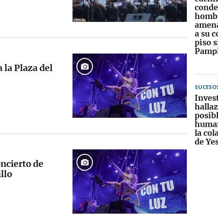
conde
hombr
amena
a su 
piso s
Pamp
 la Plaza del
SUCESO
Inves
halla
posibl
human
la col
de Ye
ncierto de
illo