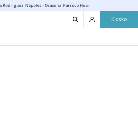
a Rodríguez
Nápoles - Osasuna
Párroco Huarte
Niños villavesa
Conci
Kiosko