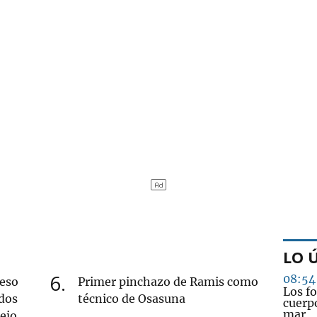
LO 
6
08:54
ueso
Primer pinchazo de Ramis como
Los fo
dos
técnico de Osasuna
cuerpo
mar
iejo