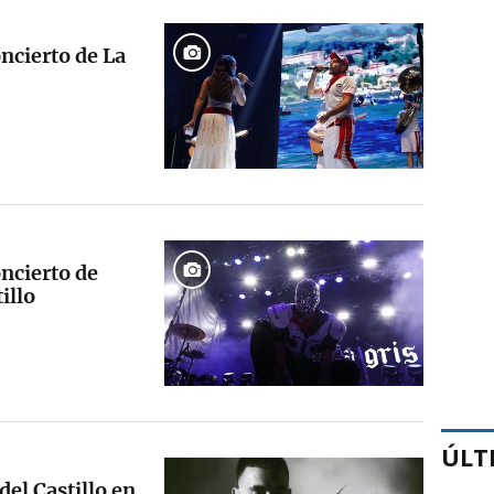
ncierto de La
ncierto de
illo
ÚLT
del Castillo en