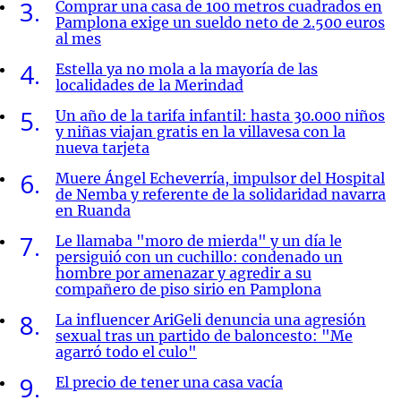
3
Comprar una casa de 100 metros cuadrados en
Pamplona exige un sueldo neto de 2.500 euros
al mes
4
Estella ya no mola a la mayoría de las
localidades de la Merindad
5
Un año de la tarifa infantil: hasta 30.000 niños
y niñas viajan gratis en la villavesa con la
nueva tarjeta
6
Muere Ángel Echeverría, impulsor del Hospital
de Nemba y referente de la solidaridad navarra
en Ruanda
7
Le llamaba "moro de mierda" y un día le
persiguió con un cuchillo: condenado un
hombre por amenazar y agredir a su
compañero de piso sirio en Pamplona
8
La influencer AriGeli denuncia una agresión
sexual tras un partido de baloncesto: "Me
agarró todo el culo"
9
El precio de tener una casa vacía