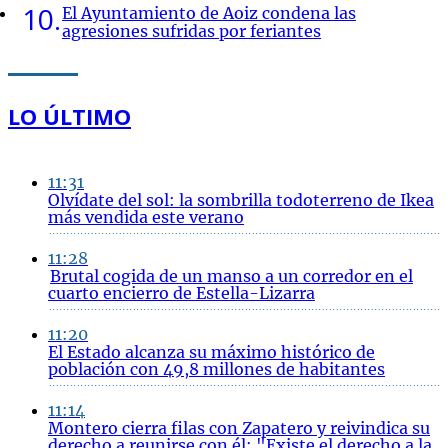
10
El Ayuntamiento de Aoiz condena las
agresiones sufridas por feriantes
LO ÚLTIMO
11:31
Olvídate del sol: la sombrilla todoterreno de Ikea
más vendida este verano
11:28
Brutal cogida de un manso a un corredor en el
cuarto encierro de Estella-Lizarra
11:20
El Estado alcanza su máximo histórico de
población con 49,8 millones de habitantes
11:14
Montero cierra filas con Zapatero y reivindica su
derecho a reunirse con él: "Existe el derecho a la