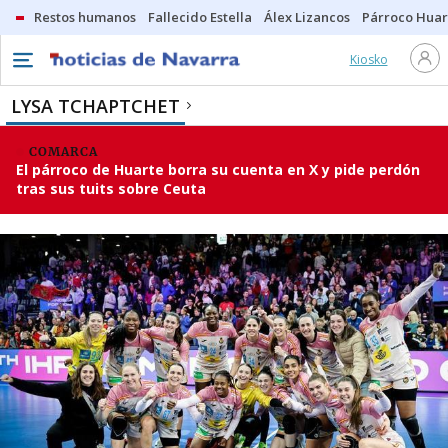
Restos humanos
Fallecido Estella
Álex Lizancos
Párroco Huar
Kiosko
LYSA TCHAPTCHET
COMARCA
El párroco de Huarte borra su cuenta en X y pide perdón
tras sus tuits sobre Ceuta