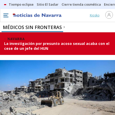
Tiempo eclipse
Sitio El Sadar
Cierre tienda cosmética
Encier
Kiosko
MÉDICOS SIN FRONTERAS
NAVARRA
La investigación por presunto acoso sexual acaba con el
cese de un jefe del HUN