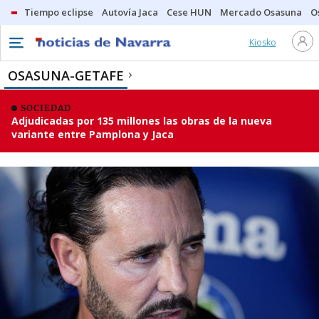
Tiempo eclipse
Autovía Jaca
Cese HUN
Mercado Osasuna
O
Kiosko
OSASUNA-GETAFE
SOCIEDAD
Adjudicadas por 135 millones las obras de la nueva
variante entre Pamplona y Jaca