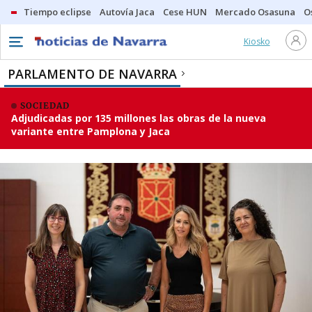
Tiempo eclipse
Autovía Jaca
Cese HUN
Mercado Osasuna
O
Kiosko
PARLAMENTO DE NAVARRA
SOCIEDAD
Adjudicadas por 135 millones las obras de la nueva
variante entre Pamplona y Jaca