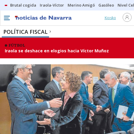
Brutal cogida
Iraola-Víctor
Merino Amigó
Gasóleo
Nivel Ce
Kiosko
POLÍTICA FISCAL
FÚTBOL
Iraola se deshace en elogios hacia Víctor Muñoz