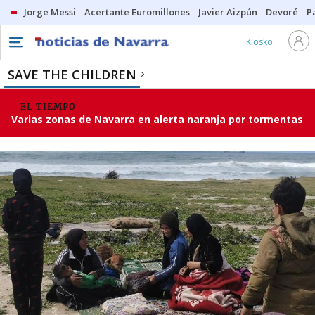
Jorge Messi
Acertante Euromillones
Javier Aizpún
Devoré
P
Kiosko
SAVE THE CHILDREN
EL TIEMPO
Varias zonas de Navarra en alerta naranja por tormentas