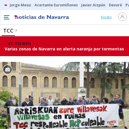
Jorge Messi
Acertante Euromillones
Javier Aizpún
Devoré
P
Kiosko
TCC
EL TIEMPO
Varias zonas de Navarra en alerta naranja por tormentas