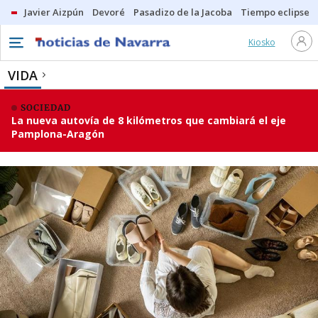
Javier Aizpún
Devoré
Pasadizo de la Jacoba
Tiempo eclipse
Kiosko
VIDA
SOCIEDAD
La nueva autovía de 8 kilómetros que cambiará el eje
Pamplona-Aragón