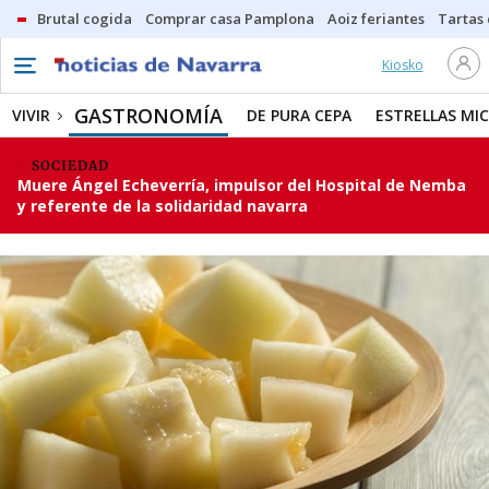
Brutal cogida
Comprar casa Pamplona
Aoiz feriantes
Tartas
Kiosko
GASTRONOMÍA
VIVIR
DE PURA CEPA
ESTRELLAS MIC
SOCIEDAD
Muere Ángel Echeverría, impulsor del Hospital de Nemba
y referente de la solidaridad navarra