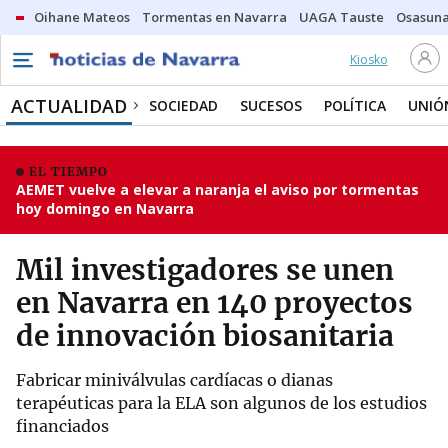
Oihane Mateos
Tormentas en Navarra
UAGA Tauste
Osasuna
Kiosko
ACTUALIDAD
SOCIEDAD
SUCESOS
POLÍTICA
UNIÓ
EL TIEMPO
AEMET vuelve a elevar a naranja el aviso por tormentas
hoy domingo en Navarra
Mil investigadores se unen
en Navarra en 140 proyectos
de innovación biosanitaria
Fabricar miniválvulas cardíacas o dianas
terapéuticas para la ELA son algunos de los estudios
financiados