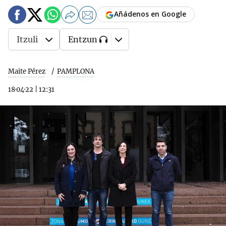
Añádenos en Google
Itzuli
Entzun
Maite Pérez
PAMPLONA
18·04·22
|
12:31