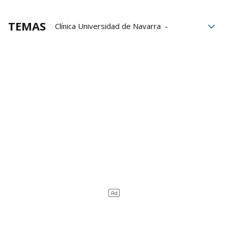
TEMAS
Clínica Universidad de Navarra
Hospital de Navarra
Instituto de Salud Pública y Laboral de Navarra
Navarrabiomed
Universidad Pública de Navarra