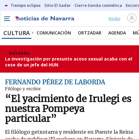
Tiempo eclipse
Sitio El Sadar
Cierre tienda cosmética
Encier
Kiosko
CULTURA
COMUNICACIÓN
ORTZADAR
AGENDA
MÚ
NAVARRA
La investigación por presunto acoso sexual acaba con el
cese de un jefe del HUN
FERNANDO PÉREZ DE LABORDA
Filólogo y escritor
“El yacimiento de Irulegi es
nuestra Pompeya
particular”
El filólogo getxotarra y residente en Puente la Reina