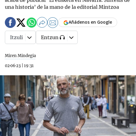
acaba de publicar ‘El euskera en Navarra. Síntesis de
una historia’ de la mano de la editorial Mintzoa
Añádenos en Google
Itzuli
Entzun
Miren Mindegia
02·06·23
|
19:31