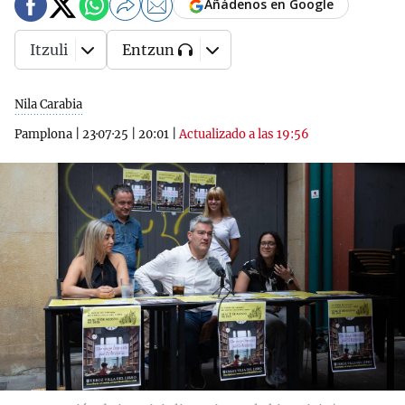
Añádenos en Google
Itzuli
Entzun
Nila Carabia
Pamplona
|
23·07·25
|
20:01
|
Actualizado a las 19:56