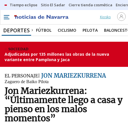
Tiempo eclipse
Sitio El Sadar
Cierre tienda cosmética
Encier
Kiosko
DEPORTES
FÚTBOL
CICLISMO
PELOTA
BALONCEST
SOCIEDAD
Adjudicadas por 135 millones las obras de la nueva
variante entre Pamplona y Jaca
JON MARIEZKURRENA
EL PERSONAJE
Zaguero de Baiko Pilota
Jon Mariezkurrena:
“Últimamente llego a casa y
pienso en los malos
momentos”