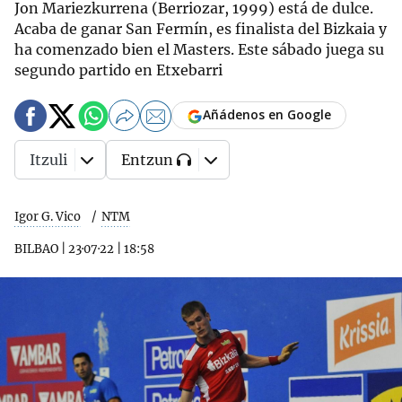
Jon Mariezkurrena (Berriozar, 1999) está de dulce.
Acaba de ganar San Fermín, es finalista del Bizkaia y
ha comenzado bien el Masters. Este sábado juega su
segundo partido en Etxebarri
Añádenos en Google
Itzuli
Entzun
Igor G. Vico
NTM
BILBAO
|
23·07·22
|
18:58