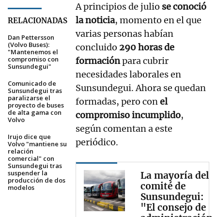
A principios de julio
se conoció
la noticia
, momento en el que
RELACIONADAS
varias personas habían
Dan Pettersson
(Volvo Buses):
concluido
290 horas de
"Mantenemos el
compromiso con
formación
para cubrir
Sunsundegui"
necesidades laborales en
Comunicado de
Sunsundegui. Ahora se quedan
Sunsundegui tras
paralizarse el
formadas, pero con
el
proyecto de buses
de alta gama con
compromiso incumplido
,
Volvo
según comentan a este
Irujo dice que
periódico.
Volvo "mantiene su
relación
comercial" con
Sunsundegui tras
suspender la
La mayoría del
producción de dos
comité de
modelos
Sunsundegui:
"El consejo de