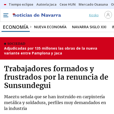
Tiempo eclipse
Autovía Jaca
Cese HUN
Mercado Osasuna
O
Kiosko
ECONOMÍA
NUEVA ECONOMÍA
NAVARRA SIGLO XXI
SOCIEDAD
Adjudicadas por 135 millones las obras de la nueva
variante entre Pamplona y Jaca
Trabajadores formados y
frustrados por la renuncia de
Sunsundegui
Maeztu señala que se han instruido en carpintería
metálica y soldadura, perfiles muy demandados en
la industria