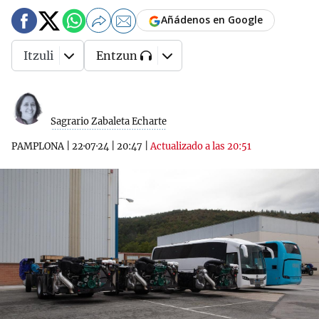
Añádenos en Google
Itzuli
Entzun
Sagrario Zabaleta Echarte
PAMPLONA
|
22·07·24
|
20:47
|
Actualizado a las 20:51