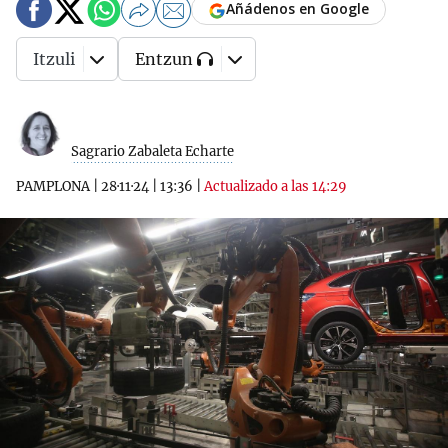
Añádenos en Google
Itzuli
Entzun
Sagrario Zabaleta Echarte
PAMPLONA
|
28·11·24
|
13:36
|
Actualizado a las 14:29