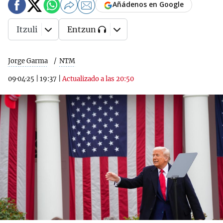
Añádenos en Google
Itzuli
Entzun
Jorge Garma
NTM
09·04·25
|
19:37
|
Actualizado a las 20:50