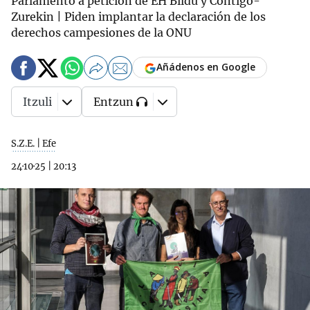
Parlamento a petición de EH Bildu y Contigo-
Zurekin | Piden implantar la declaración de los
derechos campesiones de la ONU
Añádenos en Google
Itzuli
Entzun
S.Z.E. | Efe
24·10·25
|
20:13