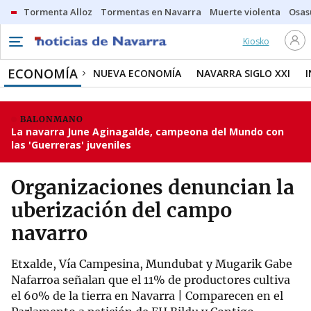
Tormenta Alloz
Tormentas en Navarra
Muerte violenta
Osas
Kiosko
ECONOMÍA
NUEVA ECONOMÍA
NAVARRA SIGLO XXI
BALONMANO
La navarra June Aginagalde, campeona del Mundo con
las 'Guerreras' juveniles
Organizaciones denuncian la
uberización del campo
navarro
Etxalde, Vía Campesina, Mundubat y Mugarik Gabe
Nafarroa señalan que el 11% de productores cultiva
el 60% de la tierra en Navarra | Comparecen en el