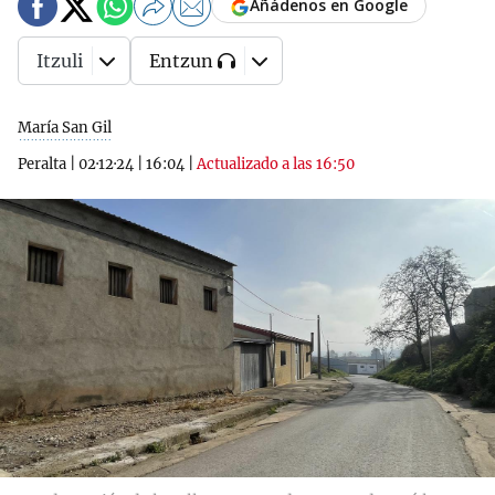
Añádenos en Google
Itzuli
Entzun
María San Gil
Peralta
|
02·12·24
|
16:04
|
Actualizado a las 16:50