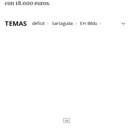
con 18.000 euros.
TEMAS
déficit
Sartaguda
EH Bildu
presupuestos
PSN
Ribera-Alta
Ayuntamiento de Sartaguda
Presupuesto