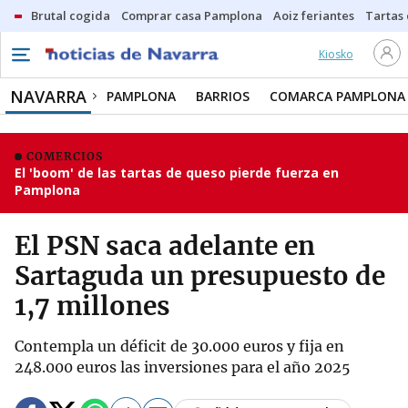
Brutal cogida
Comprar casa Pamplona
Aoiz feriantes
Tartas
Kiosko
NAVARRA
PAMPLONA
BARRIOS
COMARCA PAMPLONA
COMERCIOS
El 'boom' de las tartas de queso pierde fuerza en
Pamplona
El PSN saca adelante en
Sartaguda un presupuesto de
1,7 millones
Contempla un déficit de 30.000 euros y fija en
248.000 euros las inversiones para el año 2025