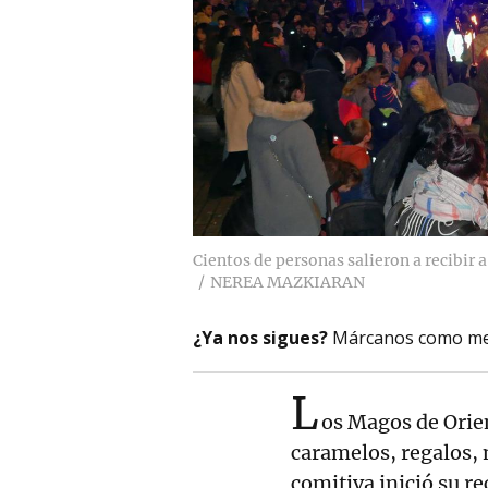
Cientos de personas salieron a recibir a
NEREA MAZKIARAN
¿Ya nos sigues?
Márcanos como me
L
os Magos de Orie
caramelos, regalos, 
comitiva inició su re