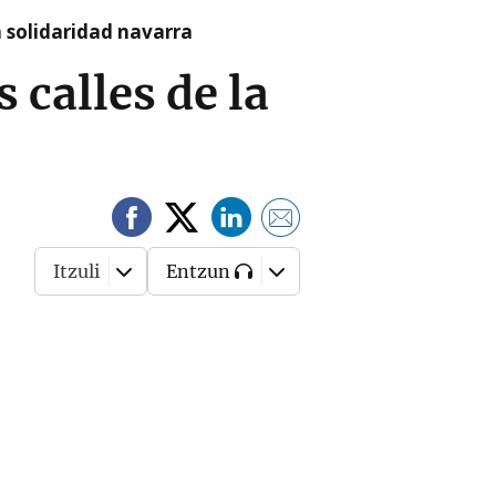
a solidaridad navarra
 calles de la
Itzuli
Entzun