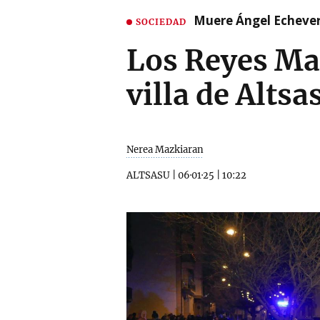
Muere Ángel Echeverr
SOCIEDAD
Los Reyes Mag
villa de Altsa
Nerea Mazkiaran
ALTSASU
|
06·01·25
|
10:22