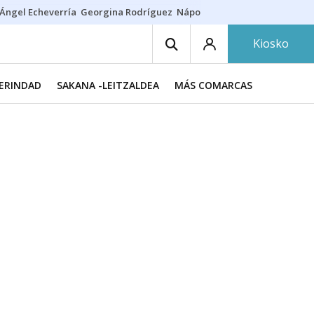
Ángel Echeverría
Georgina Rodríguez
Nápoles - Osasuna
Insultos rac
Kiosko
MERINDAD
SAKANA -LEITZALDEA
MÁS COMARCAS