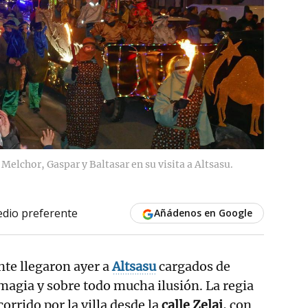
 Melchor, Gaspar y Baltasar en su visita a Altsasu.
dio preferente
Añádenos en Google
nte llegaron ayer a
Altsasu
cargados de
magia y sobre todo mucha ilusión. La regia
corrido por la villa desde la
calle Zelai
, con