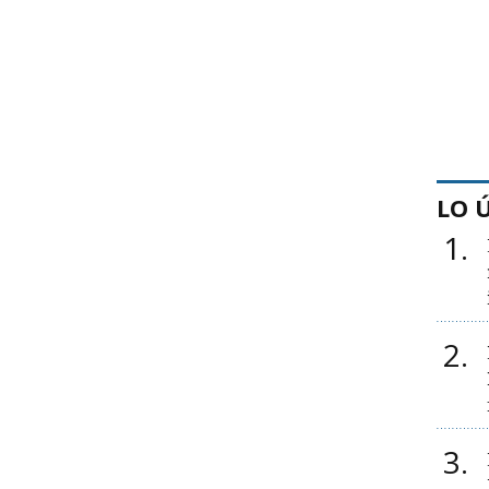
LO 
1
2
3