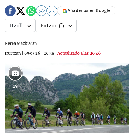
Añádenos en Google
Itzuli
Entzun
Nerea Mazkiaran
Irurtzun
|
09·05·26
|
20:38
|
Actualizado a las 20:46
17