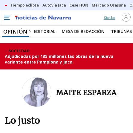
Tiempo eclipse
Autovía Jaca
Cese HUN
Mercado Osasuna
O
Kiosko
OPINIÓN
EDITORIAL
MESA DE REDACCIÓN
TRIBUNAS
SOCIEDAD
Adjudicadas por 135 millones las obras de la nueva
variante entre Pamplona y Jaca
MAITE ESPARZA
Lo justo