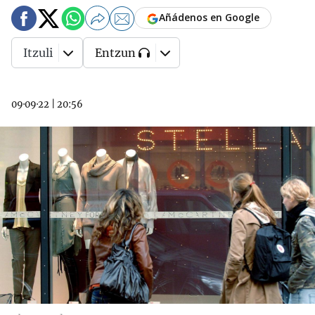
Añádenos en Google
Itzuli
Entzun
09·09·22
|
20:56